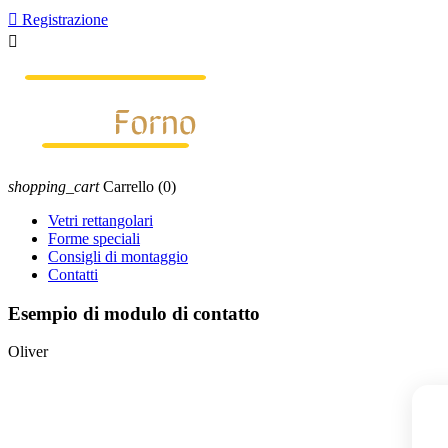

Registrazione

shopping_cart
Carrello
(0)
Vetri rettangolari
Forme speciali
Consigli di montaggio
Contatti
Esempio di modulo di contatto
Oliver