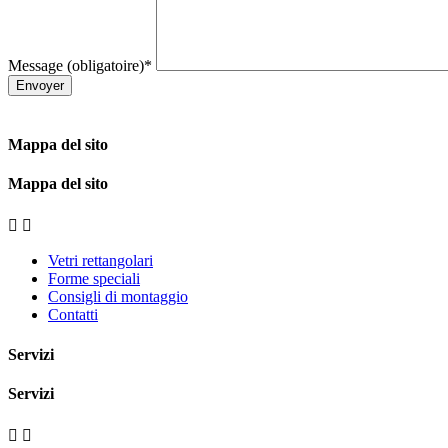
Message (obligatoire)*
Mappa del sito
Mappa del sito


Vetri rettangolari
Forme speciali
Consigli di montaggio
Contatti
Servizi
Servizi

