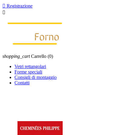

Registrazione

shopping_cart
Carrello
(0)
Vetri rettangolari
Forme speciali
Consigli di montaggio
Contatti