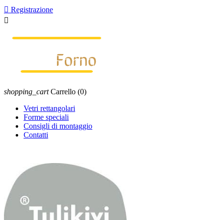

Registrazione

shopping_cart
Carrello
(0)
Vetri rettangolari
Forme speciali
Consigli di montaggio
Contatti