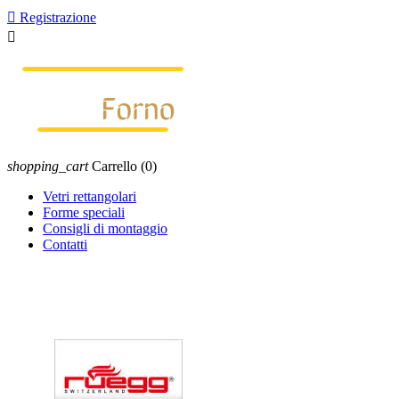

Registrazione

shopping_cart
Carrello
(0)
Vetri rettangolari
Forme speciali
Consigli di montaggio
Contatti