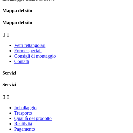
Mappa del sito
Mappa del sito


Vetri rettangolari
Forme speciali
Consigli di montaggio
Contatti
Servizi
Servizi


Imballaggio
Trasporto
Qualità del prodotto
Reattività
Pagamento