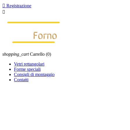

Registrazione

shopping_cart
Carrello
(0)
Vetri rettangolari
Forme speciali
Consigli di montaggio
Contatti