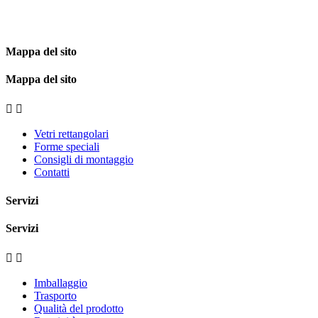
Mappa del sito
Mappa del sito


Vetri rettangolari
Forme speciali
Consigli di montaggio
Contatti
Servizi
Servizi


Imballaggio
Trasporto
Qualità del prodotto