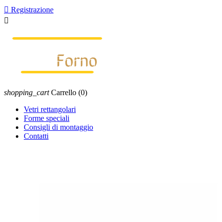

Registrazione

shopping_cart
Carrello
(0)
Vetri rettangolari
Forme speciali
Consigli di montaggio
Contatti