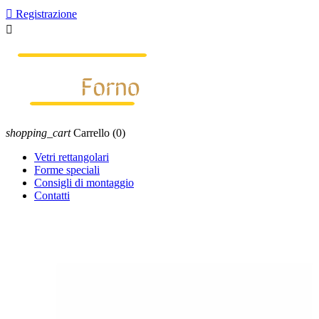

Registrazione

shopping_cart
Carrello
(0)
Vetri rettangolari
Forme speciali
Consigli di montaggio
Contatti