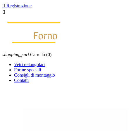

Registrazione

shopping_cart
Carrello
(0)
Vetri rettangolari
Forme speciali
Consigli di montaggio
Contatti