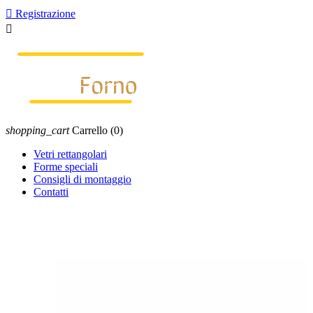

Registrazione

shopping_cart
Carrello
(0)
Vetri rettangolari
Forme speciali
Consigli di montaggio
Contatti