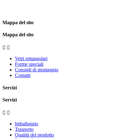
Mappa del sito
Mappa del sito


Vetri rettangolari
Forme speciali
Consigli di montaggio
Contatti
Servizi
Servizi


Imballaggio
Trasporto
Qualità del prodotto