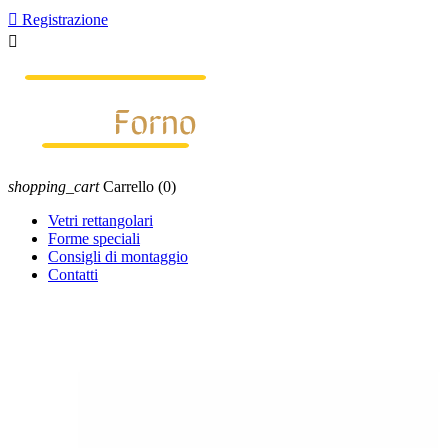

Registrazione

shopping_cart
Carrello
(0)
Vetri rettangolari
Forme speciali
Consigli di montaggio
Contatti