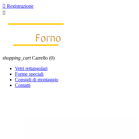

Registrazione

shopping_cart
Carrello
(0)
Vetri rettangolari
Forme speciali
Consigli di montaggio
Contatti