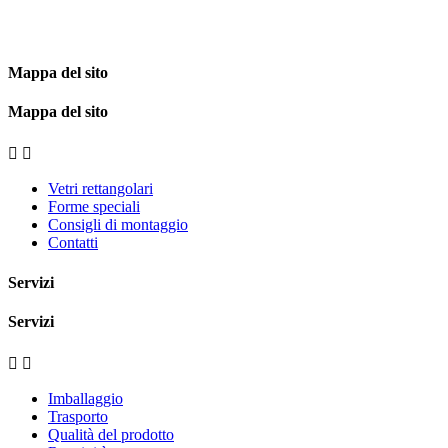
Mappa del sito
Mappa del sito


Vetri rettangolari
Forme speciali
Consigli di montaggio
Contatti
Servizi
Servizi


Imballaggio
Trasporto
Qualità del prodotto