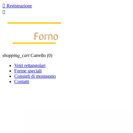

Registrazione

shopping_cart
Carrello
(0)
Vetri rettangolari
Forme speciali
Consigli di montaggio
Contatti