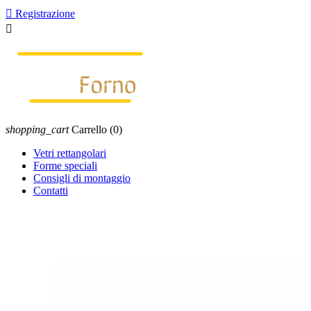

Registrazione

shopping_cart
Carrello
(0)
Vetri rettangolari
Forme speciali
Consigli di montaggio
Contatti