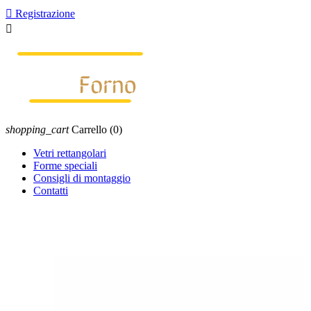

Registrazione

shopping_cart
Carrello
(0)
Vetri rettangolari
Forme speciali
Consigli di montaggio
Contatti