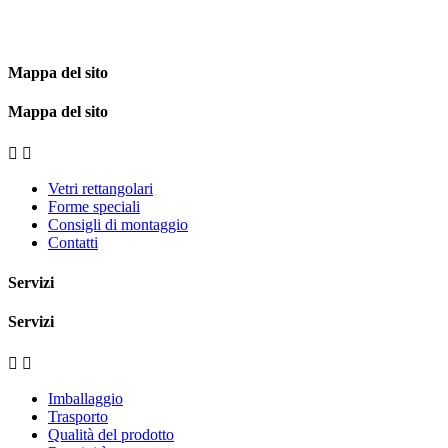
Mappa del sito
Mappa del sito


Vetri rettangolari
Forme speciali
Consigli di montaggio
Contatti
Servizi
Servizi


Imballaggio
Trasporto
Qualità del prodotto