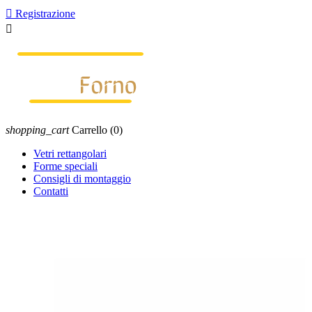

Registrazione

shopping_cart
Carrello
(0)
Vetri rettangolari
Forme speciali
Consigli di montaggio
Contatti