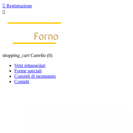

Registrazione

shopping_cart
Carrello
(0)
Vetri rettangolari
Forme speciali
Consigli di montaggio
Contatti