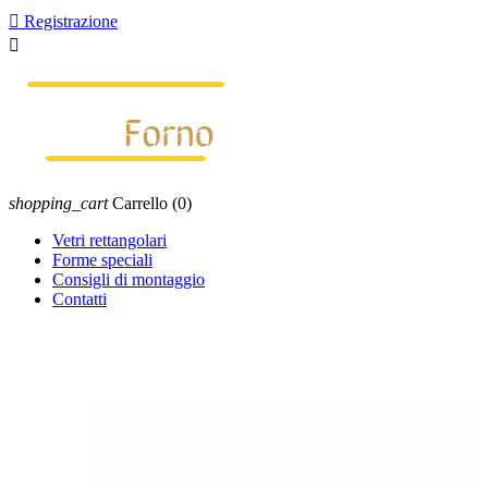

Registrazione

shopping_cart
Carrello
(0)
Vetri rettangolari
Forme speciali
Consigli di montaggio
Contatti