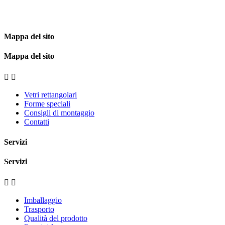
Mappa del sito
Mappa del sito


Vetri rettangolari
Forme speciali
Consigli di montaggio
Contatti
Servizi
Servizi


Imballaggio
Trasporto
Qualità del prodotto