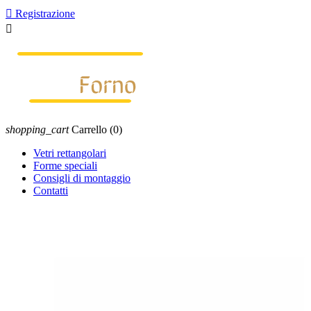

Registrazione

shopping_cart
Carrello
(0)
Vetri rettangolari
Forme speciali
Consigli di montaggio
Contatti