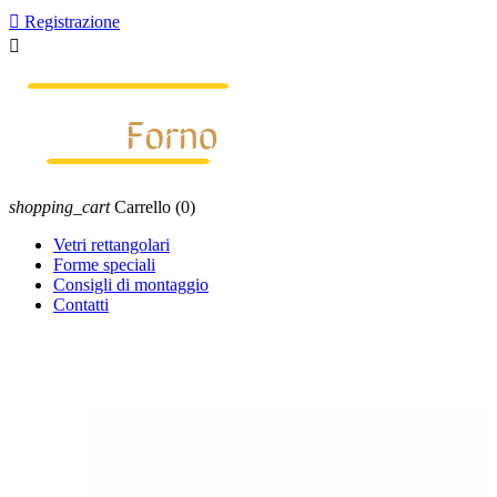

Registrazione

shopping_cart
Carrello
(0)
Vetri rettangolari
Forme speciali
Consigli di montaggio
Contatti