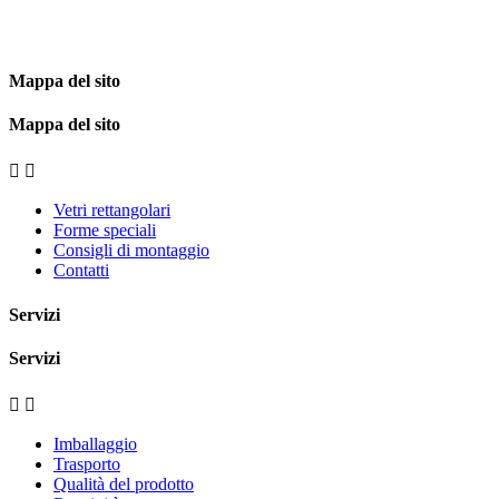
Mappa del sito
Mappa del sito


Vetri rettangolari
Forme speciali
Consigli di montaggio
Contatti
Servizi
Servizi


Imballaggio
Trasporto
Qualità del prodotto