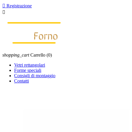

Registrazione

shopping_cart
Carrello
(0)
Vetri rettangolari
Forme speciali
Consigli di montaggio
Contatti