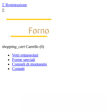

Registrazione

shopping_cart
Carrello
(0)
Vetri rettangolari
Forme speciali
Consigli di montaggio
Contatti