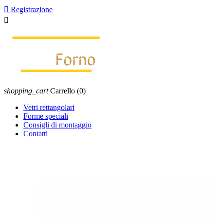

Registrazione

shopping_cart
Carrello
(0)
Vetri rettangolari
Forme speciali
Consigli di montaggio
Contatti