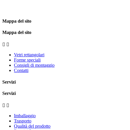
Mappa del sito
Mappa del sito


Vetri rettangolari
Forme speciali
Consigli di montaggio
Contatti
Servizi
Servizi


Imballaggio
Trasporto
Qualità del prodotto