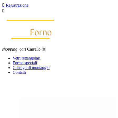

Registrazione

shopping_cart
Carrello
(0)
Vetri rettangolari
Forme speciali
Consigli di montaggio
Contatti