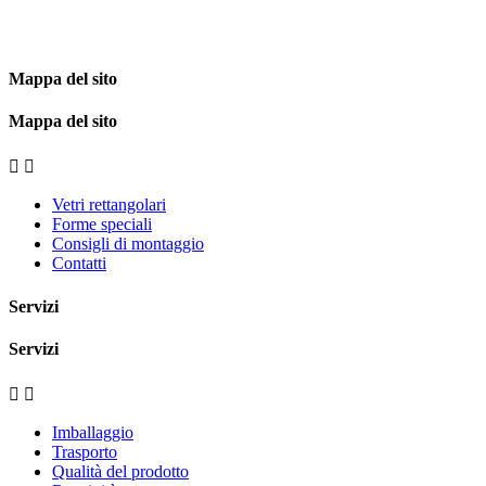
Mappa del sito
Mappa del sito


Vetri rettangolari
Forme speciali
Consigli di montaggio
Contatti
Servizi
Servizi


Imballaggio
Trasporto
Qualità del prodotto