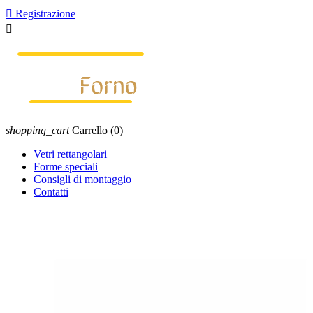

Registrazione

shopping_cart
Carrello
(0)
Vetri rettangolari
Forme speciali
Consigli di montaggio
Contatti