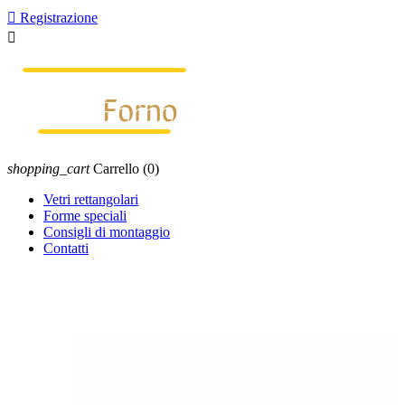

Registrazione

shopping_cart
Carrello
(0)
Vetri rettangolari
Forme speciali
Consigli di montaggio
Contatti