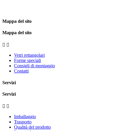
Mappa del sito
Mappa del sito


Vetri rettangolari
Forme speciali
Consigli di montaggio
Contatti
Servizi
Servizi


Imballaggio
Trasporto
Qualità del prodotto