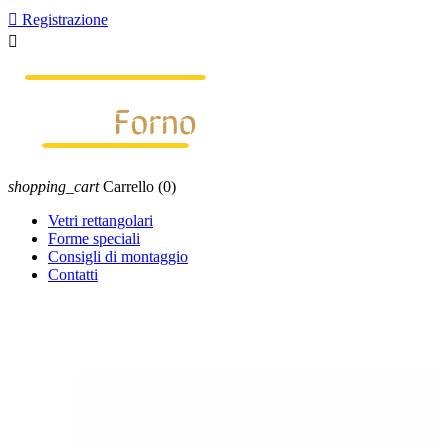

Registrazione

shopping_cart
Carrello
(0)
Vetri rettangolari
Forme speciali
Consigli di montaggio
Contatti