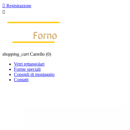

Registrazione

shopping_cart
Carrello
(0)
Vetri rettangolari
Forme speciali
Consigli di montaggio
Contatti