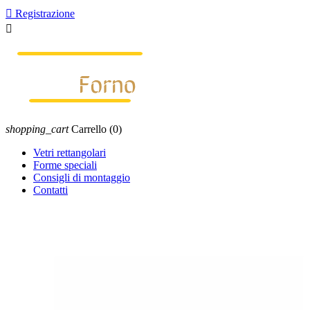

Registrazione

shopping_cart
Carrello
(0)
Vetri rettangolari
Forme speciali
Consigli di montaggio
Contatti