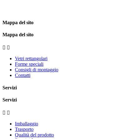
Mappa del sito
Mappa del sito


Vetri rettangolari
Forme speciali
Consigli di montaggio
Contatti
Servizi
Servizi


Imballaggio
Trasporto
Qualità del prodotto