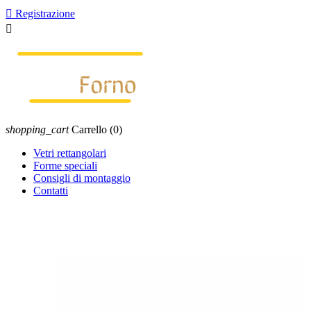

Registrazione

shopping_cart
Carrello
(0)
Vetri rettangolari
Forme speciali
Consigli di montaggio
Contatti