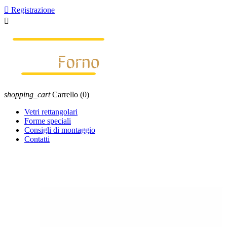

Registrazione

shopping_cart
Carrello
(0)
Vetri rettangolari
Forme speciali
Consigli di montaggio
Contatti