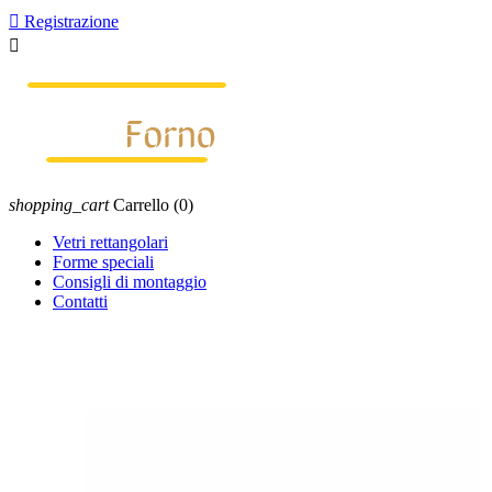

Registrazione

shopping_cart
Carrello
(0)
Vetri rettangolari
Forme speciali
Consigli di montaggio
Contatti