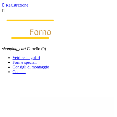

Registrazione

shopping_cart
Carrello
(0)
Vetri rettangolari
Forme speciali
Consigli di montaggio
Contatti