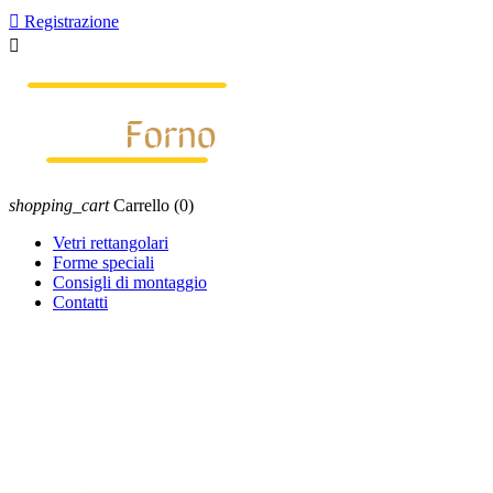

Registrazione

shopping_cart
Carrello
(0)
Vetri rettangolari
Forme speciali
Consigli di montaggio
Contatti