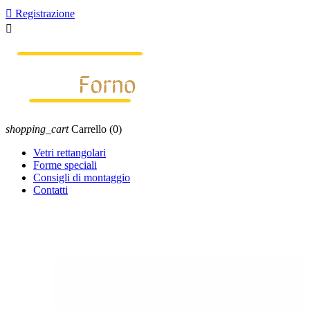

Registrazione

shopping_cart
Carrello
(0)
Vetri rettangolari
Forme speciali
Consigli di montaggio
Contatti