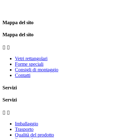
Mappa del sito
Mappa del sito


Vetri rettangolari
Forme speciali
Consigli di montaggio
Contatti
Servizi
Servizi


Imballaggio
Trasporto
Qualità del prodotto