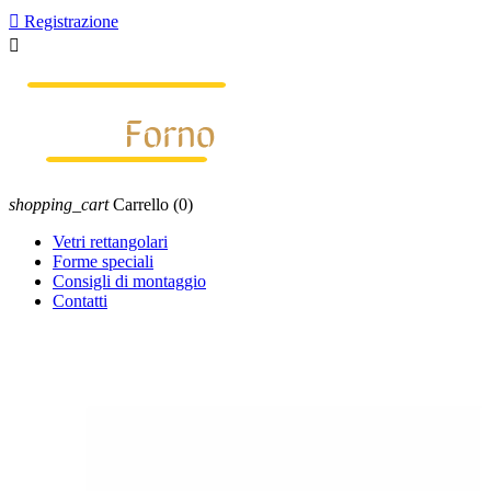

Registrazione

shopping_cart
Carrello
(0)
Vetri rettangolari
Forme speciali
Consigli di montaggio
Contatti