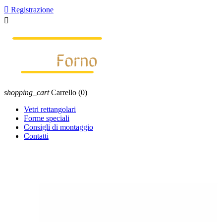

Registrazione

shopping_cart
Carrello
(0)
Vetri rettangolari
Forme speciali
Consigli di montaggio
Contatti