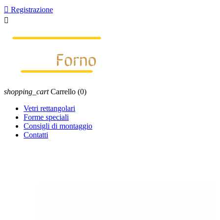

Registrazione

shopping_cart
Carrello
(0)
Vetri rettangolari
Forme speciali
Consigli di montaggio
Contatti