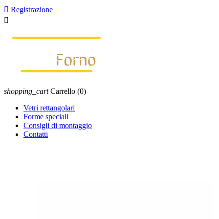

Registrazione

shopping_cart
Carrello
(0)
Vetri rettangolari
Forme speciali
Consigli di montaggio
Contatti