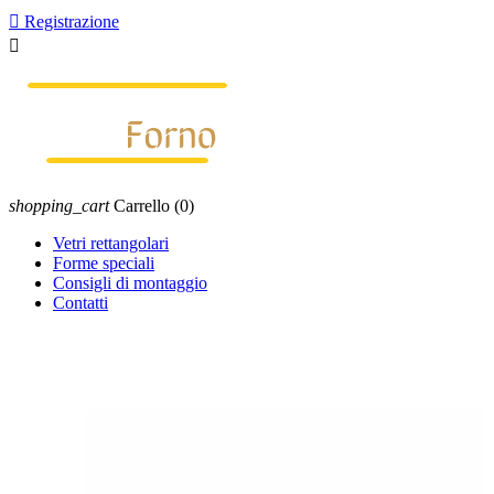

Registrazione

shopping_cart
Carrello
(0)
Vetri rettangolari
Forme speciali
Consigli di montaggio
Contatti