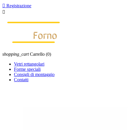

Registrazione

shopping_cart
Carrello
(0)
Vetri rettangolari
Forme speciali
Consigli di montaggio
Contatti