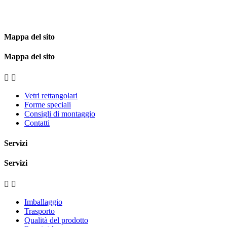
Mappa del sito
Mappa del sito


Vetri rettangolari
Forme speciali
Consigli di montaggio
Contatti
Servizi
Servizi


Imballaggio
Trasporto
Qualità del prodotto