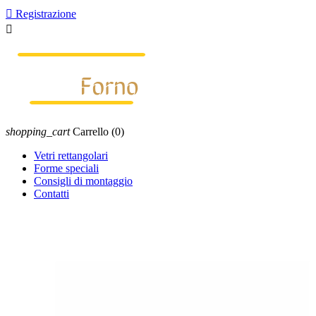

Registrazione

shopping_cart
Carrello
(0)
Vetri rettangolari
Forme speciali
Consigli di montaggio
Contatti