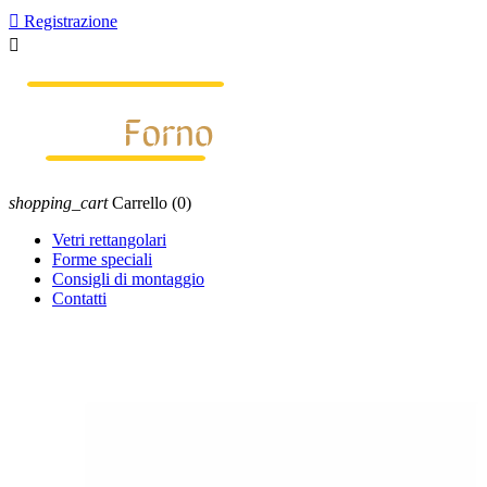

Registrazione

shopping_cart
Carrello
(0)
Vetri rettangolari
Forme speciali
Consigli di montaggio
Contatti