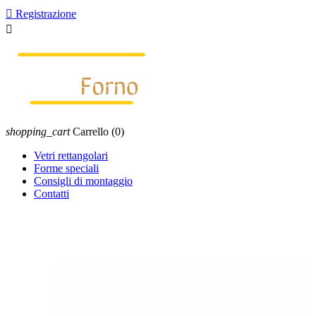

Registrazione

shopping_cart
Carrello
(0)
Vetri rettangolari
Forme speciali
Consigli di montaggio
Contatti