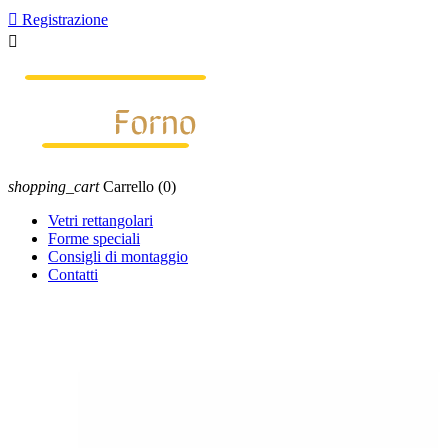

Registrazione

shopping_cart
Carrello
(0)
Vetri rettangolari
Forme speciali
Consigli di montaggio
Contatti