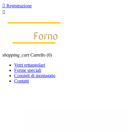

Registrazione

shopping_cart
Carrello
(0)
Vetri rettangolari
Forme speciali
Consigli di montaggio
Contatti