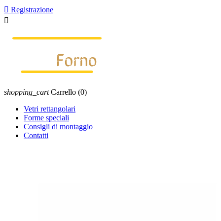

Registrazione

shopping_cart
Carrello
(0)
Vetri rettangolari
Forme speciali
Consigli di montaggio
Contatti