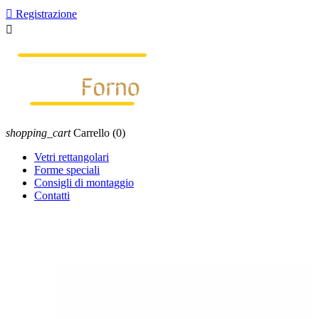

Registrazione

shopping_cart
Carrello
(0)
Vetri rettangolari
Forme speciali
Consigli di montaggio
Contatti