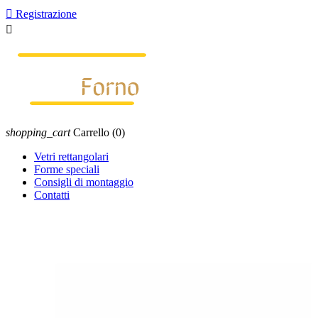

Registrazione

shopping_cart
Carrello
(0)
Vetri rettangolari
Forme speciali
Consigli di montaggio
Contatti