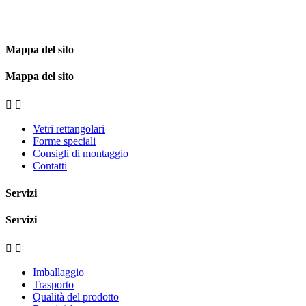
Mappa del sito
Mappa del sito


Vetri rettangolari
Forme speciali
Consigli di montaggio
Contatti
Servizi
Servizi


Imballaggio
Trasporto
Qualità del prodotto