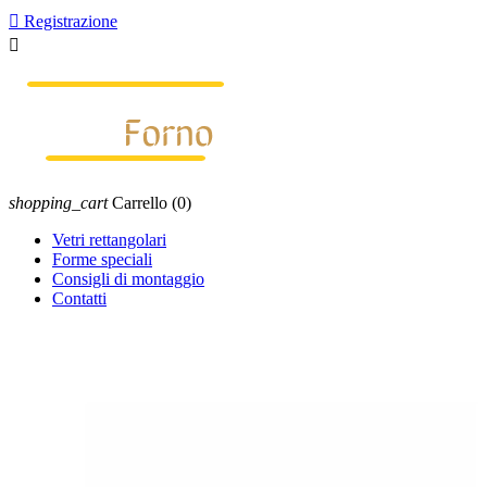

Registrazione

shopping_cart
Carrello
(0)
Vetri rettangolari
Forme speciali
Consigli di montaggio
Contatti