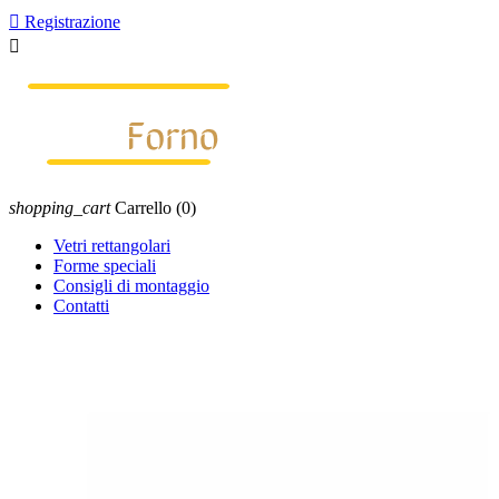

Registrazione

shopping_cart
Carrello
(0)
Vetri rettangolari
Forme speciali
Consigli di montaggio
Contatti